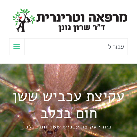
לג
תוכן
עבור ל
עקיצת עכביש ששן
חום בכלב
בית
עקיצת עכביש ששן חום בכלב