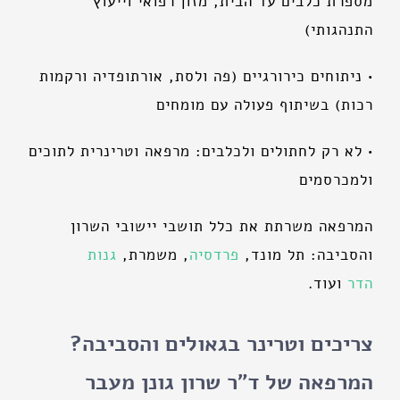
מספרת כלבים עד הבית, מזון רפואי וייעוץ
התנהגותי)
• ניתוחים כירורגיים (פה ולסת, אורתופדיה ורקמות
רכות) בשיתוף פעולה עם מומחים
• לא רק לחתולים ולכלבים: מרפאה וטרינרית לתוכים
ולמכרסמים
המרפאה משרתת את כלל תושבי יישובי השרון
והסביבה: תל מונד,
פרדסיה
, משמרת,
גנות
הדר
ועוד.
צריכים וטרינר בגאולים והסביבה?
המרפאה של ד"ר שרון גונן מעבר