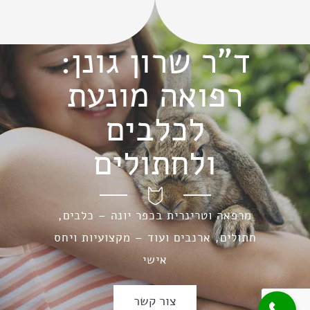
ד"ר שרון גונן:
רפואה מונעת
לכלבים
ולחתולים
מרפאה וטרינרית בכפר יונה – כלבים,
חתולים, ארנבים ועוד – מקצועיות ויחס
אישי
צור קשר