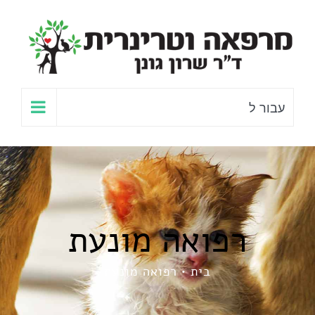
לג
תוכן
עבור ל
רפואה מונעת
בית
רפואה מונעת