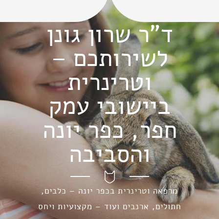
ד"ר שרון גונן
לשירותכם –
וטרינרית
ביישובי עמק
חפר, כפר יונה
והסביבה
מרפאה וטרינרית בכפר יונה – כלבים,
חתולים, ארנבים ועוד – מקצועיות ויחס