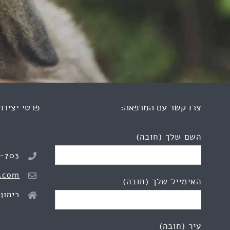
צרו קשר עם המרפאה:
פרטי יצירת
השם שלך (חובה)
8-703
.com
האימייל שלך (חובה)
רימון 2, כפר יונ
עיר (חובה)