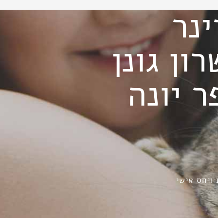
ינר
ון גונן
 יונה
 ויחס אישי