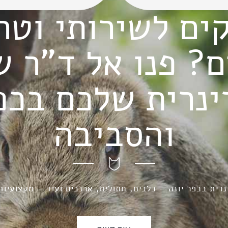
ים לשירותי וטר
? פנו אל ד"ר שר
ינרית שלכם בכפר
והסביבה
רית בכפר יונה – כלבים, חתולים, ארנבים ועוד – מקצועיות