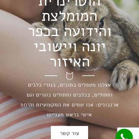
הוטרינרית
המומלצת
והידועה בכפר
יונה ויישובי
האיזור
אצלנו מטפלים בתוכים, בגורי כלבים
וחתולים, בכלבים וחתולים בוגרים וגם
ארנבונים: אנו שמים את המקצועיות והיחס
אישי בראש מעניינו
צור קשר