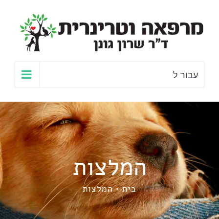
לג
תוכן
עבור ל
המלצות
בית
המלצות