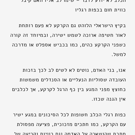
הכלב לא יודע לדבר – שימו לב אליו האם קיבל
כווית חום בכפות רגליו
בקיץ הישראלי הלוהט גם הקרקע לא פעם רותחת
לאור חשיפה ארוכה לשמש ישירה, ובמיוחד זה קורה
כשפני הקרקע כהים, כמו בכביש אספלט או מדרכה
למשל.
אנו, בני האדם, נוטים לא לשים לב לכך בזכות
העובדה שסוליות הנעליים או הסנדלים משמשות
כחוצץ מפני המגע בין כף הרגל לקרקע, אך לכלבים
אין הגנה שכזו.
כפות רגלי הכלב חשופות לכל הסיכונים במגע ישיר
עם הקרקע, כמו חתכים מזכוכית, פציעה מפסולת
מתכת שהושארה על האדמה וגם כוויות וקריעה של