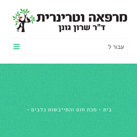
לג
תוכן
עבור ל
בית
מכת חום והתייבשות כלבים