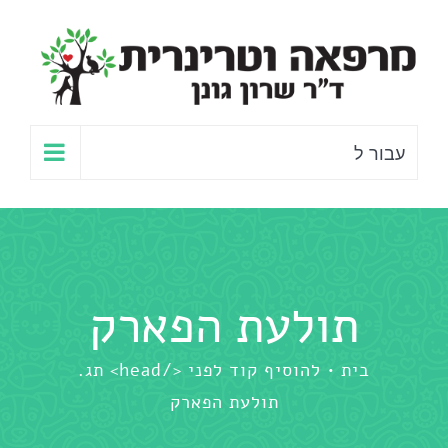
לג
תוכן
עבור ל
תולעת הפארק
בית
להוסיף קוד לפני </head> תג.
תולעת הפארק