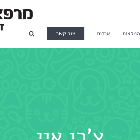
צור קשר
מלצות
אודות
צ'רי איי