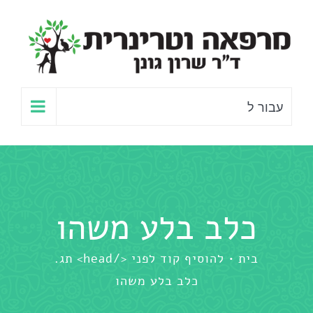
לג
תוכן
עבור ל
כלב בלע משהו
בית
להוסיף קוד לפני </head> תג.
כלב בלע משהו