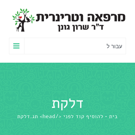
לג
תוכן
עבור ל
דלקת
בית
להוסיף קוד לפני </head> תג.
דלקת