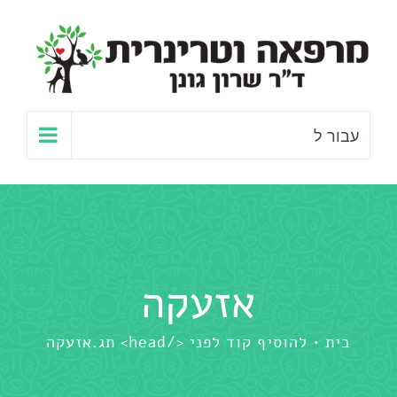
לג
תוכן
עבור ל
אזעקה
בית
להוסיף קוד לפני </head> תג.
אזעקה