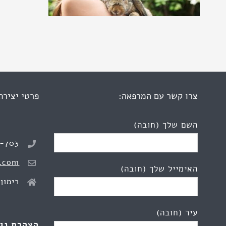
צרו קשר עם המרפאה:
פרטי יצירת
השם שלך (חובה)
8-703
.com
האימייל שלך (חובה)
רימון 2, כפר יונ
עיר (חובה)
הצהרת נג