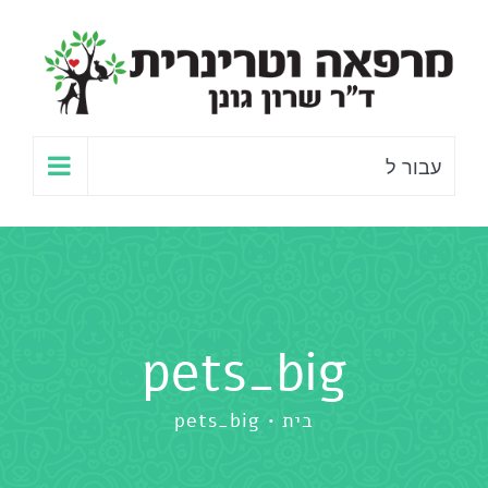
לג
תוכן
עבור ל
pets_big
בית
pets_big