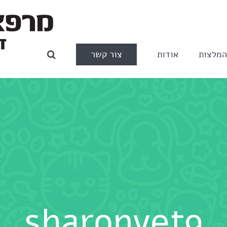
צור קשר
מלצות
אודות
sharonvet9