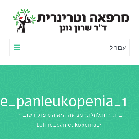
לג
תוכן
עבור ל
ne_panleukopenia_1
בית
חתלתלת: מניעה היא הטיפול הטוב
feline_panleukopenia_1