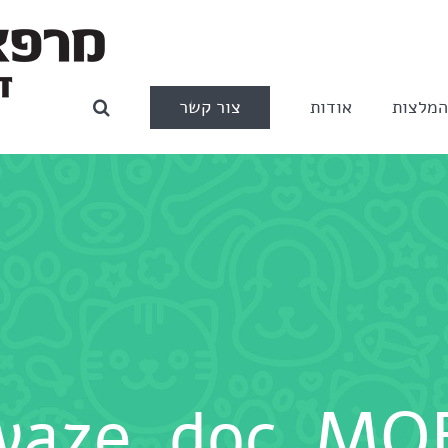
צור קשר
מלצות
אודות
waze_doc_MO