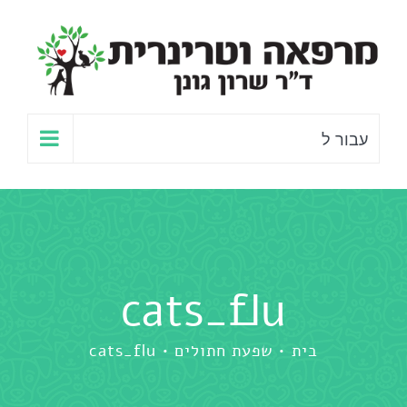
לג
תוכן
עבור ל
cats_flu
בית
שפעת חתולים
cats_flu