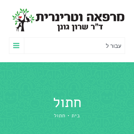
לג
תוכן
עבור ל
חתול
בית
חתול