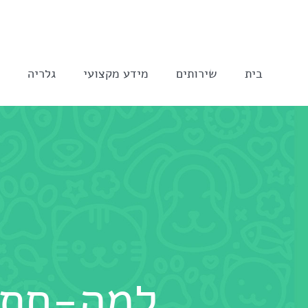
לג
תוכן
בית
שירותים
מידע מקצועי
גלריה
ה
למה-חתו