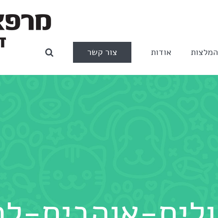
צור קשר
מלצות
אודות
לים-אוהבים-להת