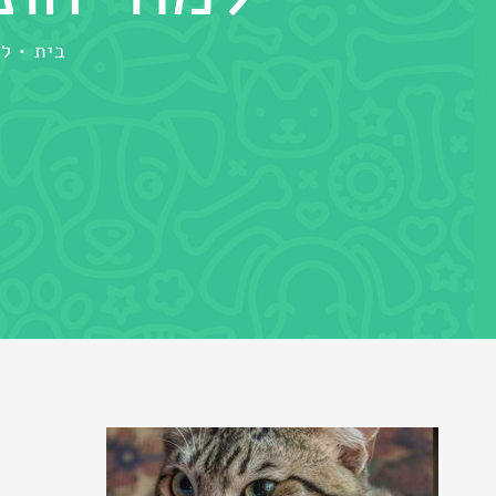
בית
למ