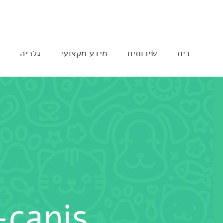
לג
תוכן
בית
שירותים
מידע מקצועי
גלריה
ה
-canis